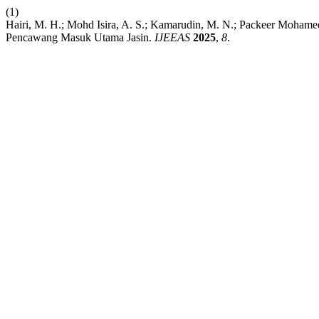
(1)
Hairi, M. H.; Mohd Isira, A. S.; Kamarudin, M. N.; Packeer Mohame
Pencawang Masuk Utama Jasin.
IJEEAS
2025
,
8
.