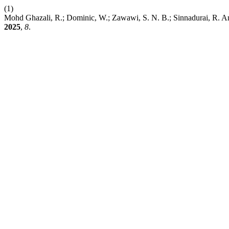
(1)
Mohd Ghazali, R.; Dominic, W.; Zawawi, S. N. B.; Sinnadurai, R. An
2025
,
8
.