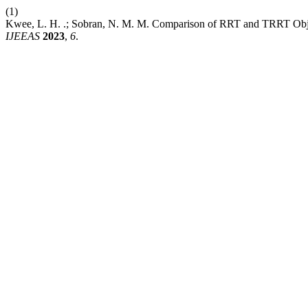
(1)
Kwee, L. H. .; Sobran, N. M. M. Comparison of RRT and TRRT Obje
IJEEAS
2023
,
6
.